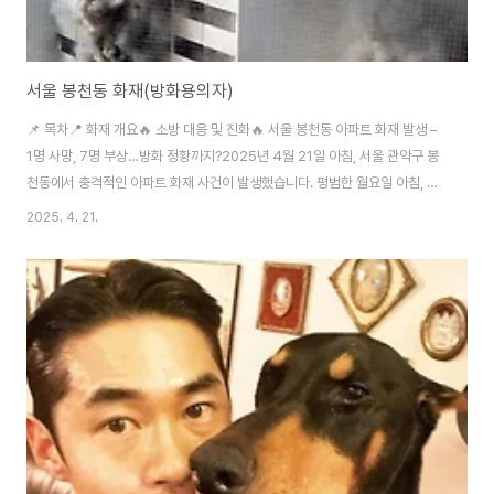
서울 봉천동 화재(방화용의자)
📌 목차📍 화재 개요🔥 소방 대응 및 진화🔥 서울 봉천동 아파트 화재 발생 –
1명 사망, 7명 부상…방화 정황까지?2025년 4월 21일 아침, 서울 관악구 봉
천동에서 충격적인 아파트 화재 사건이 발생했습니다. 평범한 월요일 아침, 주
민들의 일상을 한순간에 뒤흔든 이번 화재는 안타깝게도 인명 피해로 이어졌으
2025. 4. 21.
며, 방화로 추정되는 정황까지 포착되면서 많은 이들의 공분을 사고 있습니다.
📍 화재 개요발생 시간: 2025년 4월 21일 오전 8시 17분경장소: 서울 관악
구 봉천동 21층 규모 아파트피해 상황:사망 1명 (60대 남성)부상 7명 (연기 흡
입 5명, 추락 중상 2명)🚨 방화 정황? “화염방사기 사용 가능성”사망한 60대
남성은 불이 시작된 4층 복도에서 불에 탄 채 발견되었습니다. 경찰은..