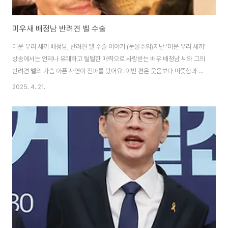
미우새 배정남 반려견 벨 수술
미운 우리 새끼 배정남, 반려견 벨 수술 이야기 (눈물주의)지난 ‘미운 우리 새끼’
방송에서는 언제나 유쾌하고 털털한 매력으로 사랑받는 배우 배정남 씨와 그의
반려견 벨의 가슴 아픈 사연이 전파를 탔어요. 이번 편은 웃음보다 따뜻함과 뭉
클함, 그리고 눈물이 더 많았던 시간이었습니다.벨, 갑작스러운 건강 이상배정
2025. 4. 21.
남 씨는 평소에도 벨이와의 일상을 SNS를 통해 자주 공유할 만큼 벨을 자식처
럼 아끼는 모습으로 유명하죠. 그런데 이번 방송에서 벨이 갑작스럽게 건강 이
상 증세를 보여 병원을 찾게 된 사연이 공개됐습니다.검사 결과는 충격적이었
어요. 종양 제거 수술이 필요하다는 진단을 받았고, 정남 씨는 큰 슬픔과 걱정에
휩싸이게 됩니다. 화면을 보면서 저도 모르게 눈시울이 붉어지더라고요.수술
전날의 긴장감벨의 수술..