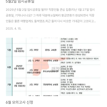
5월2일 임시공휴일
2025년 5월 2일 임시공휴일 될까? 직장인들 관심 집중!지난 1월 27일 임시
공휴일, 기억나시나요? 그 하루 덕분에 6일짜리 황금연휴가 완성되면서 직장
인들은 물론 여행업계도 들썩였죠.최근 들어 다시 비슷한 기대감이 고조되고
있는데요. 바로 2025년 5월 2일(금)이 임시공휴일로 지정된다면 또 한 번 6
2025. 4. 15.
일간의 황금연휴가 펼쳐질 수 있기 때문입니다. 왜 5월 2일이 중요한가요?- 5
월 1일(목): 근로자의 날- 5월 2일(금): 임시공휴일이 된다면- 5월 3일~5일:
어린이날 겸 부처님 오신 날 (5일은 일요일)- 5월 6일(월): 대체공휴일이렇게
만 된다면 무려 5월 1일부터 6일까지 6일간의 연휴가 가능해지죠. 벌써부터
항공권 검색해보는 분들도 많다고 해요. 여행업계는 이 시기를 올해 최고의 피
크로..
6월 모의고사 신청