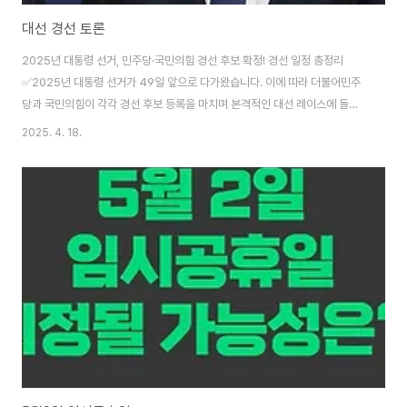
대선 경선 토론
2025년 대통령 선거, 민주당·국민의힘 경선 후보 확정! 경선 일정 총정리
✅2025년 대통령 선거가 49일 앞으로 다가왔습니다. 이에 따라 더불어민주
당과 국민의힘이 각각 경선 후보 등록을 마치며 본격적인 대선 레이스에 돌입
했습니다. 이번 글에서는 각 당의 후보자 명단과 경선 일정, 그리고 진행 방식에
2025. 4. 18.
대해 상세히 알아보겠습니다. 🟦 민주당 경선 후보 명단 (가나다순)- 김경수-
김동현- 이재명총 3명의 후보가 본 경선에 도전장을 내밀었으며, 예비 경선 없
이 곧바로 본 경선에 들어갑니다.🟥 국민의힘 경선 후보 명단 (가나다순)- 김문
수- 나경원- 안철수- 양향자- 유정복- 이철우- 한동훈- 홍준표- 그 외 3명 포
함 총 11명이 등록을 마쳤습니다.국민의힘은 1차 경선을 통해 11명의 후보 중
4명만..