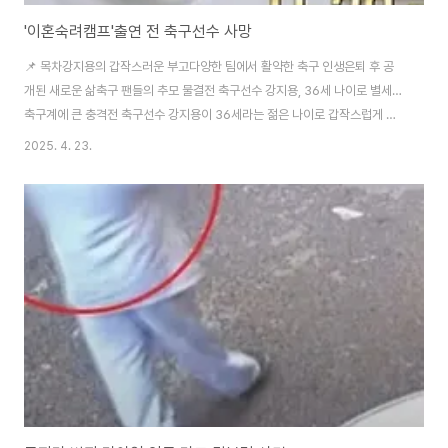
'이혼숙려캠프'출연 전 축구선수 사망
📌 목차강지용의 갑작스러운 부고다양한 팀에서 활약한 축구 인생은퇴 후 공
개된 새로운 삶축구 팬들의 추모 물결전 축구선수 강지용, 36세 나이로 별세…
축구계에 큰 충격전 축구선수 강지용이 36세라는 젊은 나이로 갑작스럽게 세
상을 떠났습니다. 그의 부고는 팬들과 축구계를 깊은 슬픔에 빠뜨렸으며, 많은
2025. 4. 23.
이들이 그의 명복을 빌고 있습니다.▲ '이혼숙려캠프'출연 전 축구선수 사망(출
처: JTBC 캡쳐)강지용의 갑작스러운 부고강지용 선수의 사망 소식은 4월 23
일, 절친한 친구이자 전 축구선수인 구본상이 SNS를 통해 전하며 알려졌습니
다.빈소는 순천향대학교 부속 천안병원 장례식장 특2호에 마련되었으며, 발인
은 4월 25일 예정입니다. 장지는 천안추모공원으로 정해졌습니다.다양한 팀
에서 활약한 축구 인생강지용은 20..