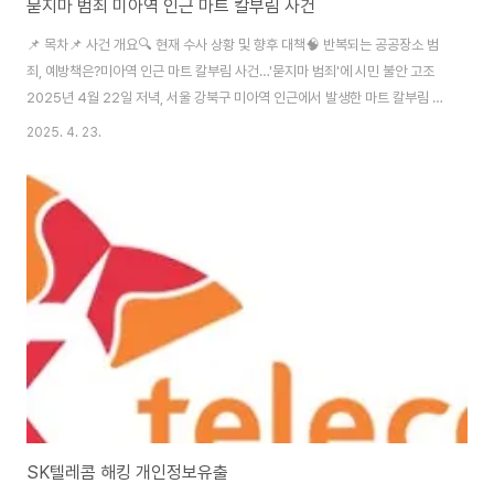
묻지마 범죄 미아역 인근 마트 칼부림 사건
📌 목차📌 사건 개요🔍 현재 수사 상황 및 향후 대책🧠 반복되는 공공장소 범
죄, 예방책은?미아역 인근 마트 칼부림 사건…'묻지마 범죄'에 시민 불안 고조
2025년 4월 22일 저녁, 서울 강북구 미아역 인근에서 발생한 마트 칼부림 사
건이 전국적으로 충격을 주고 있습니다. 마트에서 장을 보던 시민들을 대상으
2025. 4. 23.
로 한 무차별적인 묻지마 범죄로, 60대 여성 1명이 사망하고 또 다른 40대 여
성이 중상을 입는 안타까운 사건이 벌어졌습니다. ▲ 미아역 인근 마트 사건 당
시 현장 사진 (출처: JTBC 뉴스)🕒 사건 개요: 평범한 마트에서 벌어진 충격적
인 범죄일시: 2025년 4월 22일 오후 6시 20분장소: 서울 강북구 미아역 근
처 마트피해자: 60대 여성 사망, 40대 여성 중상가해자: 30대 남성 A..
SK텔레콤 해킹 개인정보유출