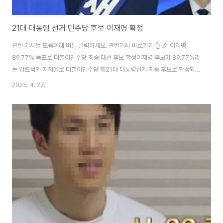
21대 대통령 선거 민주당 후보 이재명 확정
관련 기사들 모음아래 버튼 클릭하세요. 관련기사 바로가기 👆 🎉 이재명,
89.77% 득표로 더불어민주당 최종 대선 후보 확정이재명 후보가 89.77%라
는 압도적인 지지율로 더불어민주당 제21대 대통령선거 최종 후보로 확정되었
습니다. 이번 결과는 이재명 후보가 지난 대선 패배 이후 정치적 체급을 키우고,
2025. 4. 27.
당내 주류로 자리매김한 성과를 보여줍니다. 그는 "국민통합과 국민 행복 시대
를 열겠다"는 포부를 밝히며 본격적인 대선 행보를 시작했습니다.▲대통령 선
거 확정(출처:네이버 뉴스 캡쳐)🎯 이재명, 두 번째 대선 도전… 민주당 후보로
'압승'이재명 후보는 경기도 고양시 킨텍스에서 열린 더불어민주당 경선 대회
합동연설회에서 91.54%의 권리당원·전국 대의원 투표율을 기록하며 독보적
인 지지를 받았습니다.최..